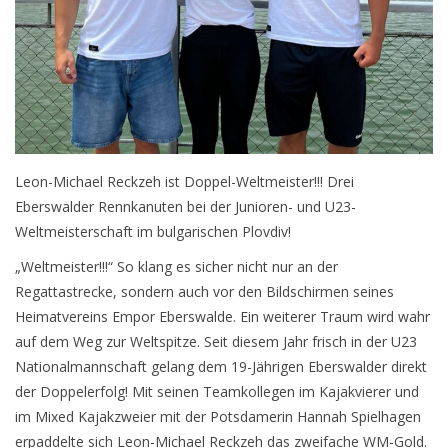
Seniorensportgruppe
Aktuelles
Planung für das laufende Sportjahr
Leon-Michael Reckzeh ist Doppel-Weltmeister!!! Drei
Infobox
Eberswalder Rennkanuten bei der Junioren- und U23-
Weltmeisterschaft im bulgarischen Plovdiv!
Anmeldung
„Weltmeister!!!“ So klang es sicher nicht nur an der
Flyer
Regattastrecke, sondern auch vor den Bildschirmen seines
Heimatvereins Empor Eberswalde. Ein weiterer Traum wird wahr
auf dem Weg zur Weltspitze. Seit diesem Jahr frisch in der U23
Nationalmannschaft gelang dem 19-Jährigen Eberswalder direkt
der Doppelerfolg! Mit seinen Teamkollegen im Kajakvierer und
im Mixed Kajakzweier mit der Potsdamerin Hannah Spielhagen
erpaddelte sich Leon-Michael Reckzeh das zweifache WM-Gold.