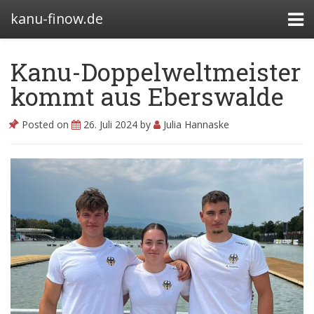
kanu-finow.de
Kanu-Doppelweltmeister
kommt aus Eberswalde
Bootshäuser
Posted on
26. Juli 2024
by
Julia Hannaske
Abteilung
Satzung
Beitragssatzung
Kanurennsport
Wasserwandern