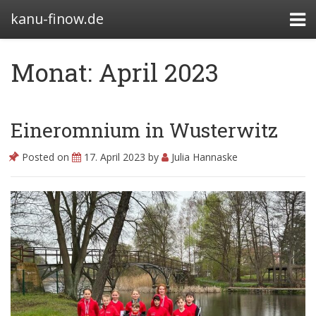
kanu-finow.de
Monat: April 2023
Bootshäuser
Eineromnium in Wusterwitz
Abteilung
Posted on
17. April 2023
by
Julia Hannaske
Satzung
Beitragssatzung
Kanurennsport
Wasserwandern