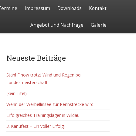
Termine
Impressum
Downloads
Kontakt
Angebot und Nachfrage
Galerie
Neueste Beiträge
Stahl Finow trotzt Wind und Regen bei
Landesmeisterschaft
(kein Titel)
Wenn der Werbellinsee zur Rennstrecke wird
Erfolgreiches Trainingslager in Wildau
3. Kanufest – Ein voller Erfolg!