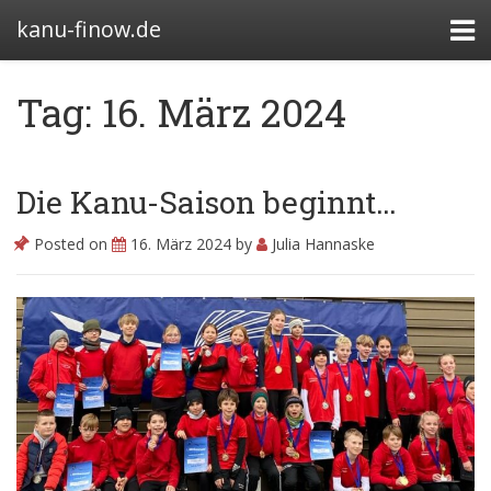
kanu-finow.de
Tag: 16. März 2024
Bootshäuser
Die Kanu-Saison beginnt…
Abteilung
Posted on
16. März 2024
by
Julia Hannaske
Satzung
Beitragssatzung
Kanurennsport
Wasserwandern