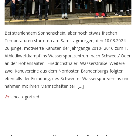
Seniorensportgruppe
Aktuelles
Bei strahlendem Sonnenschein, aber noch etwas frischen
Planung für das laufende Sportjahr
Temperaturen starteten am Samstagmorgen, den 10.03.2024 –
26 junge, motivierte Kanuten der Jahrgänge 2010- 2016 zum 1.
Athletikwettkampf ins Wassersportzentrum nach Schwedt/ Oder
Infobox
an der Hohensaaten- Friedrichsthaler- Wasserstraße. Weitere
zwei Kanuvereine aus dem Nordosten Brandenburgs folgten
Anmeldung
ebenfalls der Einladung, des Schwedter Wassersportvereins und
Flyer
nahmen mit ihren Mannschaften teil. […]
Uncategorized