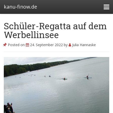
kanu-finow.de
Schüler-Regatta auf dem
Werbellinsee
Bootshäuser
Posted on
24. September 2022
by
Julia Hannaske
Abteilung
Satzung
Beitragssatzung
Kanurennsport
Wasserwandern