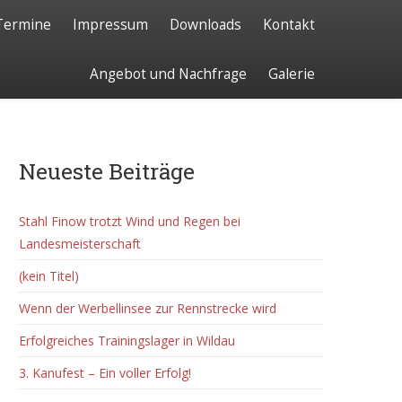
Termine
Impressum
Downloads
Kontakt
Angebot und Nachfrage
Galerie
Neueste Beiträge
Stahl Finow trotzt Wind und Regen bei
Landesmeisterschaft
(kein Titel)
Wenn der Werbellinsee zur Rennstrecke wird
Erfolgreiches Trainingslager in Wildau
3. Kanufest – Ein voller Erfolg!