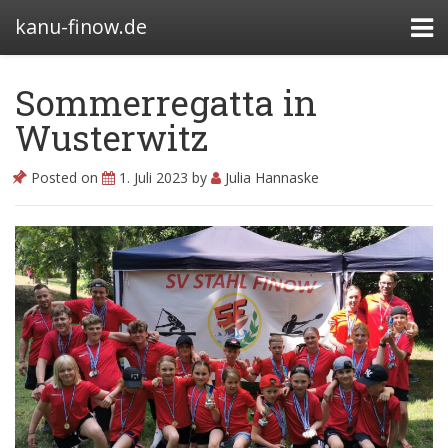
kanu-finow.de
Sommerregatta in
Wusterwitz
Bootshäuser
Posted on
1. Juli 2023
by
Julia Hannaske
Abteilung
Satzung
Beitragssatzung
Kanurennsport
Wasserwandern