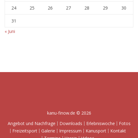
24
25
26
27
28
29
30
31
« Juni
kanu-finow.de © 2026
Angebot und Nachfrage
Downloads
Erlebniswoche
Fotos
Freizeitsport
Galerie
Impressum
Kanusport
Kontakt